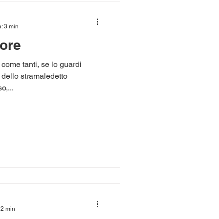
a: 3 min
uore
come tanti, se lo guardi
 dello stramaledetto
o,...
 2 min