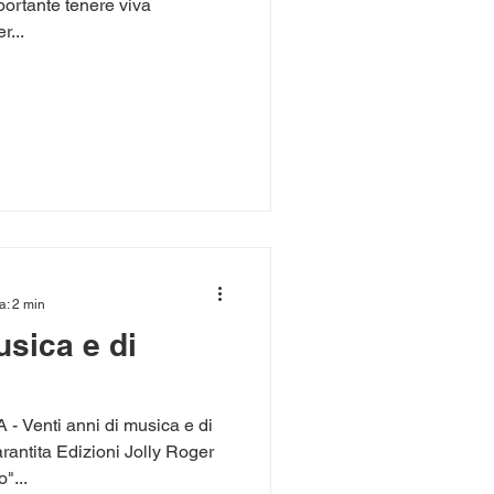
ortante tenere viva
r...
a: 2 min
usica e di
Venti anni di musica e di
antita Edizioni Jolly Roger
"...