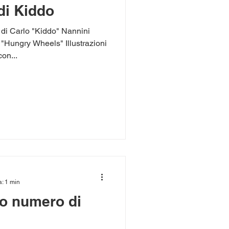
 di Kiddo
 Carlo "Kiddo" Nannini
 "Hungry Wheels" Illustrazioni
on...
a: 1 min
mo numero di