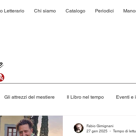
o Letterario
Chi siamo
Catalogo
Periodici
Manosc
Gli attrezzi del mestiere
Il Libro nel tempo
Eventi e 
Narrativa
Racconti
Salute & Benessere
Libr
Fabio Gimignani
27 gen 2025
Tempo di lettu