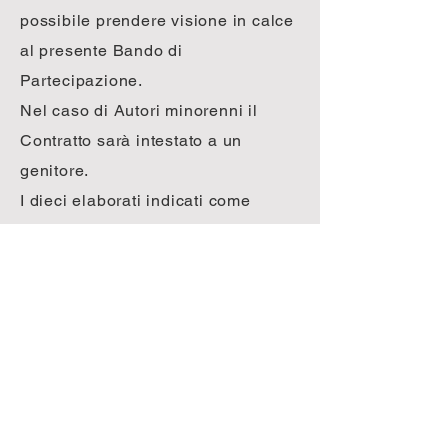
possibile prendere visione in calce
al presente Bando di
Partecipazione.
Nel caso di Autori minorenni il
Contratto sarà intestato a un
genitore.
I dieci elaborati indicati come
migliori dalla Giuria riceveranno:
Editing e Pubblicazione gratuiti a
cura di Edizioni JollyRoger in
antologia cartacea con
distribuzione nazionale a cura di
LibroCo Italia Srl.
Ognuno dei dieci elaborati
selezionati beneficerà inoltre di