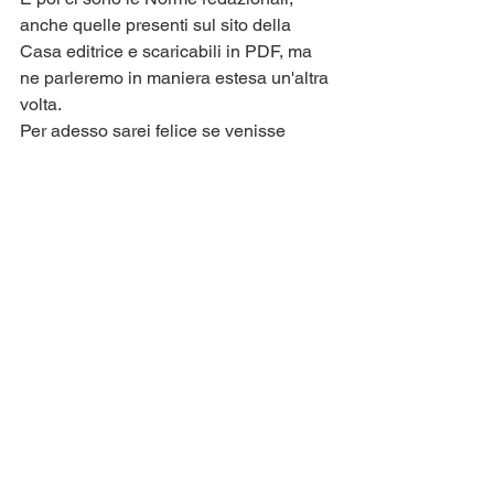
anche quelle presenti sul sito della 
Casa editrice e scaricabili in PDF, ma 
ne parleremo in maniera estesa un'altra 
volta.
Per adesso sarei felice se venisse 
recepita l'importanza di utilizzare un 
programma piuttosto che un altro. 
Relativamente all'invio di un 
manoscritto a Edizioni Jolly Roger, è 
ovvio.
A Mondadori, poi, mandate pure gli 
elaborati realizzati con lo strumento 
Testo di Photoshop...
#libri
#scrivere
#casaeditrice
#manoscritto
#regole
#EdizioniJollyRoger
Gli attrezzi del mestiere