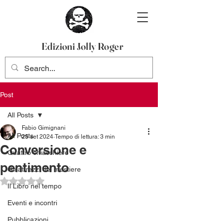
Edizioni Jolly Roger
Post
All Posts
Fabio Gimignani
All Posts
25 set 2024
Tempo di lettura: 3 min
Conversione e
Quattro chiacchiere
pentimento
Gli attrezzi del mestiere
Valutazione NaN stelle su 5.
Il Libro nel tempo
Eventi e incontri
Pubblicazioni