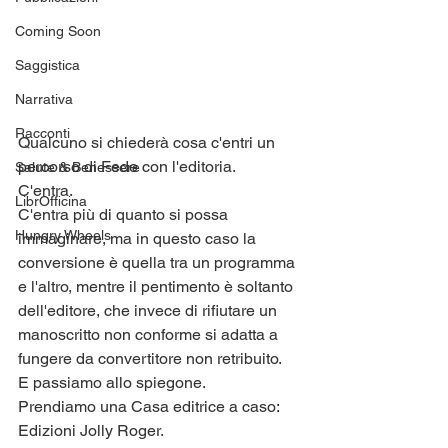
Coming Soon
Saggistica
Narrativa
Racconti
Qualcuno si chiederà cosa c'entri un 
percorso di Fede con l'editoria.
Salute & Benessere
C'entra.
LibrOfficina
C'entra più di quanto si possa 
Hungry Wheels
immaginare, ma in questo caso la 
conversione è quella tra un programma 
e l'altro, mentre il pentimento è soltanto 
dell'editore, che invece di rifiutare un 
manoscritto non conforme si adatta a 
fungere da convertitore non retribuito.
E passiamo allo spiegone.
Prendiamo una Casa editrice a caso: 
Edizioni Jolly Roger.