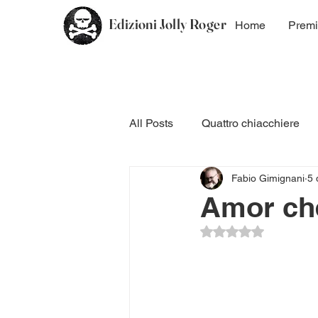
Edizioni Jolly Roger
Home
Premi
All Posts
Quattro chiacchiere
Fabio Gimignani
5 
Coming Soon
Saggistica
Amor che
Valutazione NaN ste