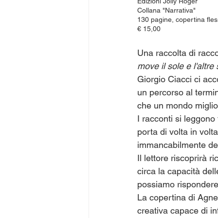
Edizioni Jolly Roger
Collana "Narrativa"
130 pagine, copertina fles
€ 15,00
Una raccolta di raccon
move il sole e l'altre 
Giorgio Ciacci ci acc
un percorso al termin
che un mondo miglior
I racconti si leggono 
porta di volta in volt
immancabilmente degl
Il lettore riscoprirà 
circa la capacità dell
possiamo rispondere 
La copertina di Agnes
creativa capace di in