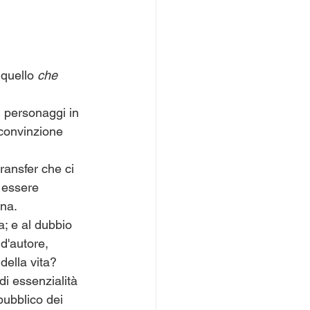
 quello 
che 
i personaggi in 
 convinzione 
ransfer che ci 
a essere 
ina.
a; e al dubbio 
 d'autore, 
della vita?
di essenzialità 
pubblico dei 