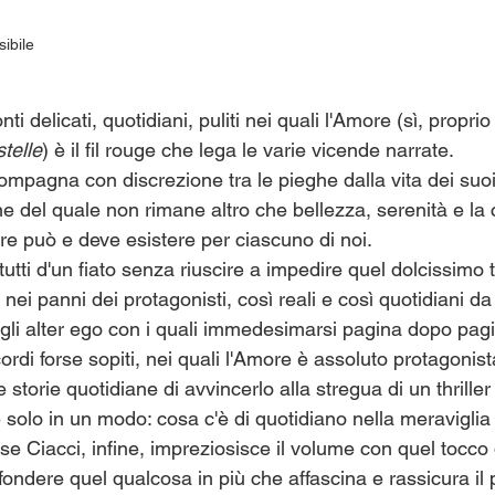
sibile
ti delicati, quotidiani, puliti nei quali l'Amore (sì, proprio
stelle
) è il fil rouge che lega le varie vicende narrate.
ompagna con discrezione tra le pieghe dalla vita dei suo
e del quale non rimane altro che bellezza, serenità e la
e può e deve esistere per ciascuno di noi.
tutti d'un fiato senza riuscire a impedire quel dolcissimo t
a nei panni dei protagonisti, così reali e così quotidiani d
i alter ego con i quali immedesimarsi pagina dopo pag
ricordi forse sopiti, nei quali l'Amore è assoluto protagonist
e storie quotidiane di avvincerlo alla stregua di un thriller
solo in un modo: cosa c'è di quotidiano nella meraviglia 
e Ciacci, infine, impreziosisce il volume con quel tocco 
fondere quel qualcosa in più che affascina e rassicura il 