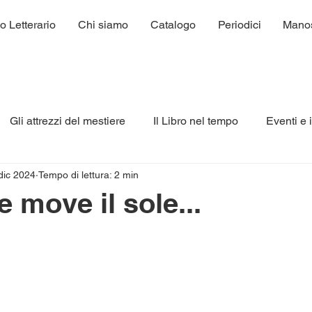
o Letterario
Chi siamo
Catalogo
Periodici
Manosc
Gli attrezzi del mestiere
Il Libro nel tempo
Eventi e 
dic 2024
Tempo di lettura: 2 min
Narrativa
Racconti
Salute & Benessere
Libr
 move il sole...
lle su 5.