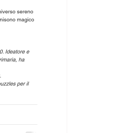
niverso sereno 
'unisono magico 
0. Ideatore e 
imaria, ha 
.
uzzles per il 