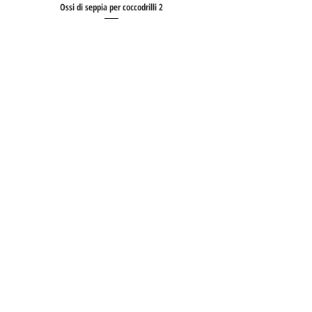
Ossi di seppia per coccodrilli 2
Prezzo
15,00 €
Ossi di seppia per coccodrilli 3
Prezzo
15,00 €