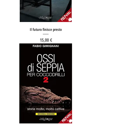
Il futuro finisce presto
Prezzo
15,00 €