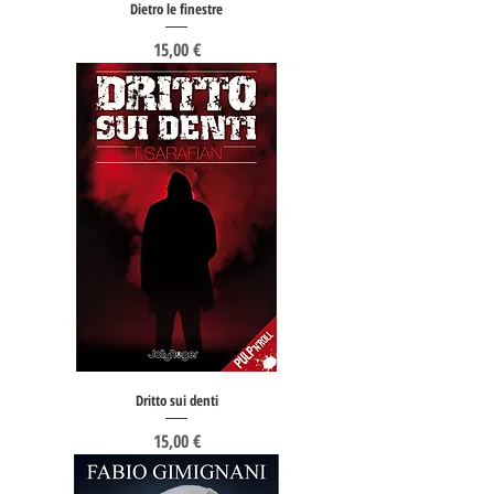
Dietro le finestre
Prezzo
15,00 €
Dritto sui denti
Prezzo
15,00 €