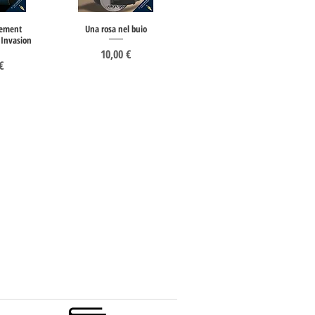
ement
Una rosa nel buio
l Invasion
Prezzo
10,00 €
o
€