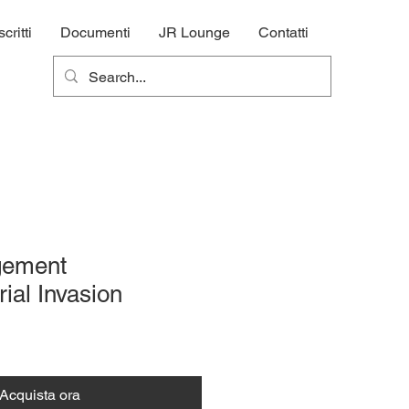
ritti
Documenti
JR Lounge
Contatti
gement
rial Invasion
Acquista ora