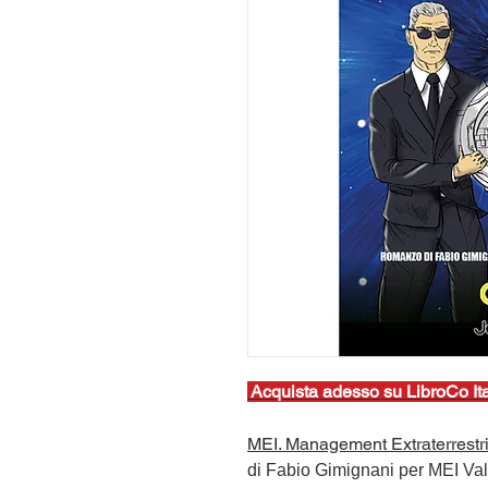
Ac
quista adesso su LibroCo Ita
MEI. Management Extraterrestri
di Fabio Gimignani per MEI Valv