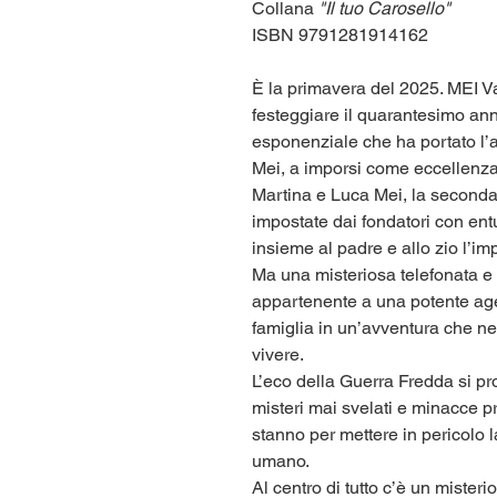
Collana
"Il tuo Carosello"
ISBN 9791281914162
È la primavera del 2025. MEI Val
festeggiare il quarantesimo ann
esponenziale che ha portato l’
Mei, a imporsi come eccellenza
Martina e Luca Mei, la seconda
impostate dai fondatori con en
insieme al padre e allo zio l’im
Ma una misteriosa telefonata e
appartenente a una potente agenz
famiglia in un’avventura che 
vivere.
L’eco della Guerra Fredda si pr
misteri mai svelati e minacce p
stanno per mettere in pericolo
umano.
Al centro di tutto c’è un mister