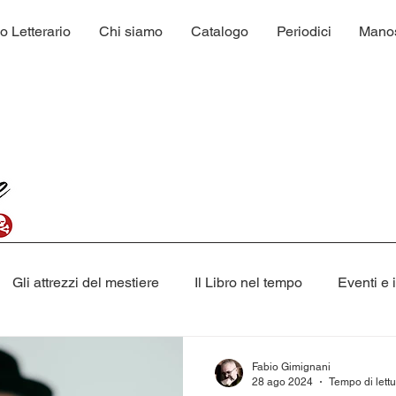
o Letterario
Chi siamo
Catalogo
Periodici
Manosc
Gli attrezzi del mestiere
Il Libro nel tempo
Eventi e 
Narrativa
Racconti
Salute & Benessere
Libr
Fabio Gimignani
28 ago 2024
Tempo di lettu