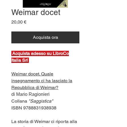
Weimar docet
Prezzo
20,00 €
Acquista ora
Ac
quista adesso su LibroCo
Italia Srl
Weimar docet. Quale
insegnamento ci ha lasciato la
Repubblica di Weimar?
di Mario Ragionieri
Collana
"Saggistica"
ISBN 9788831938938
La storia di Weimar ci riporta alla