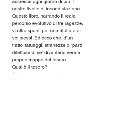
accresce ogni giorno di più il
nostro livello di insoddisfazione.
Questo libro, narrando il reale
percorso evolutivo di tre ragazze,
vi offre spunti per una rilettura di
voi stessi. Ed ecco che, d’un
tratto, tatuaggi, stranezze o “parti
difettose di sé” diventano vere e
proprie mappe del tesoro.
Qual è il tesoro?
Abitare costantemente la parte
più speciale e autentica di sé,
laddove dolore e frustrazione
diventano combustibile di Pura
Luce.