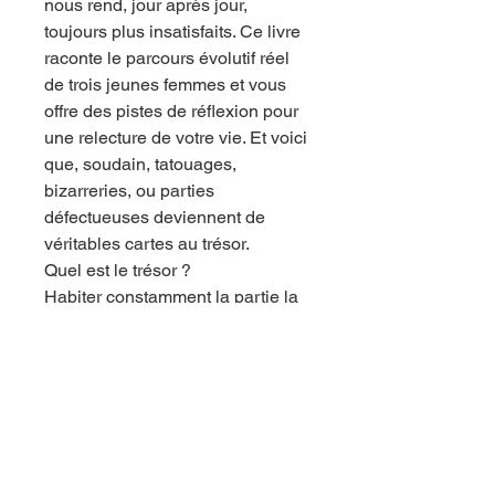
nous rend, jour après jour,
toujours plus insatisfaits. Ce livre
raconte le parcours évolutif réel
de trois jeunes femmes et vous
offre des pistes de réflexion pour
une relecture de votre vie. Et voici
que, soudain, tatouages,
bizarreries, ou parties
défectueuses deviennent de
véritables cartes au trésor.
Quel est le trésor ?
Habiter constamment la partie la
plus spéciale et la plus
authentique de soi, là où la
douleur et la frustration se
transforment en combustible de
Pure Lumière