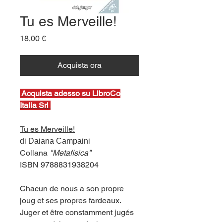
Tu es Merveille!
Prezzo
18,00 €
Acquista ora
Ac
quista adesso su LibroCo
Italia Srl
Tu es Merveille!
di Daiana Campaini
Collana
"Metafisica"
ISBN 9788831938204
Chacun de nous a son propre
joug et ses propres fardeaux.
Juger et être constamment jugés