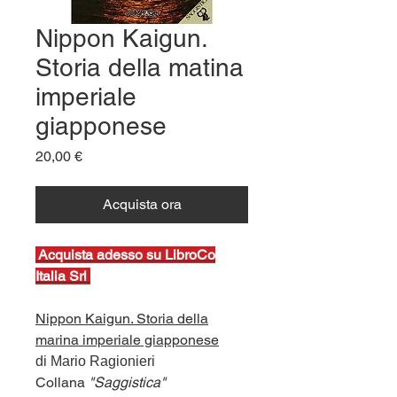
Nippon Kaigun.
Storia della matina
imperiale
giapponese
Prezzo
20,00 €
Acquista ora
Ac
quista adesso su LibroCo
Italia Srl
Nippon Kaigun. Storia della
marina imperiale giapponese
di Mario Ragionieri
Collana
"Saggistica"