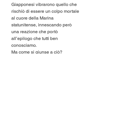
Giapponesi vibrarono quello che
rischiò di essere un colpo mortale
al cuore della Marina
statunitense, innescando però
una reazione che portò
all’epilogo che tutti ben
conosciamo.
Ma come si giunse a ciò?
Quali furono gli scenari sui quali
questa guerra lontana, ma non
per questo meno determinante, fu
combattuta?
Mario Ragionieri, storico militare
di provata esperienza, analizza
con lucidità la Guerra del
Pacifico raccontando crescita,
splendore e declinio della Nippon
Kaigun: la Marina Imperiale
Giapponese.