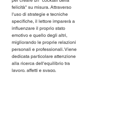
per creare un "cocktail della
felicità" su misura. Attraverso
l'uso di strategie e tecniche
specifiche, il lettore imparerà a
influenzare il proprio stato
emotivo e quello degli altri,
migliorando le proprie relazioni
personali e professionali. Viene
dedicata particolare attenzione
alla ricerca dell'equilibrio tra
lavoro, affetti e svago,
indispensabile per costruire una
vita armoniosa e appagante. Il
libro affronta i temi della
motivazione, la gestione delle
convinzioni limitanti, l'espansione
della propria comfort zone e l'arte
della persuasione e della vendita.
Infine, vengono introdotte