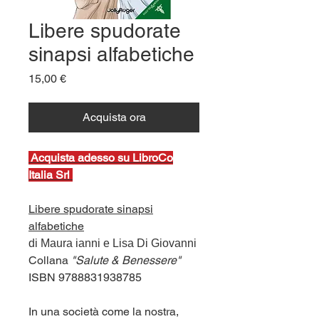
Libere spudorate
sinapsi alfabetiche
Prezzo
15,00 €
Acquista ora
Ac
quista adesso su LibroCo
Italia Srl
Libere spudorate sinapsi
alfabetiche
di Maura ianni e Lisa Di Giovanni
Collana
"Salute & Benessere"
ISBN 9788831938785
In una società come la nostra,