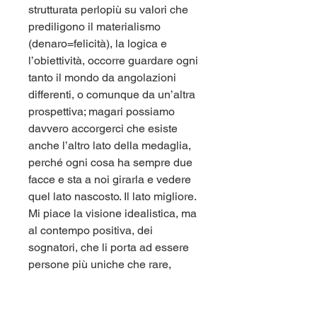
strutturata perlopiù su valori che
prediligono il materialismo
(denaro=felicità), la logica e
l’obiettività, occorre guardare ogni
tanto il mondo da angolazioni
differenti, o comunque da un’altra
prospettiva; magari possiamo
davvero accorgerci che esiste
anche l’altro lato della medaglia,
perché ogni cosa ha sempre due
facce e sta a noi girarla e vedere
quel lato nascosto. Il lato migliore.
Mi piace la visione idealistica, ma
al contempo positiva, dei
sognatori, che li porta ad essere
persone più uniche che rare,
contraddistinguendosi dalla
massa: chi sogna, infatti, ha il
coraggio di guardare oltre, di non