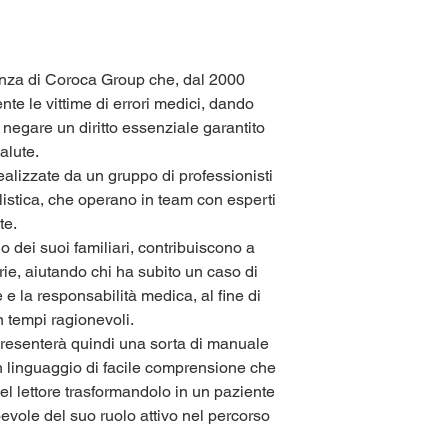
enza di Coroca Group che, dal 2000
nte le vittime di errori medici, dando
 negare un diritto essenziale garantito
alute.
ealizzate da un gruppo di professionisti
listica, che operano in team con esperti
te.
lo dei suoi familiari, contribuiscono a
arie, aiutando chi ha subito un caso di
 e la responsabilità medica, al fine di
in tempi ragionevoli.
resenterà quindi una sorta di manuale
un linguaggio di facile comprensione che
l lettore trasformandolo in un paziente
pevole del suo ruolo attivo nel percorso