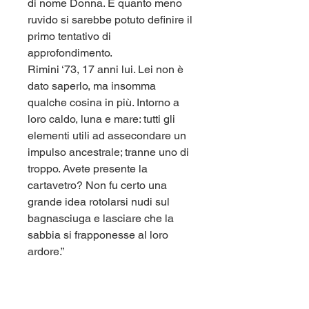
di nome Donna. E quanto meno
ruvido si sarebbe potuto definire il
primo tentativo di
approfondimento.
Rimini ‘73, 17 anni lui. Lei non è
dato saperlo, ma insomma
qualche cosina in più. Intorno a
loro caldo, luna e mare: tutti gli
elementi utili ad assecondare un
impulso ancestrale; tranne uno di
troppo. Avete presente la
cartavetro? Non fu certo una
grande idea rotolarsi nudi sul
bagnasciuga e lasciare che la
sabbia si frapponesse al loro
ardore.”
“Doveva arrivare a 60 anni il
nostro per saggiare quanta