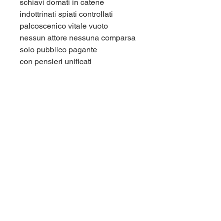
schiavi domati in catene
indottrinati spiati controllati
palcoscenico vitale vuoto
nessun attore nessuna comparsa
solo pubblico pagante
con pensieri unificati
esistenza virtuale basse
vibrazioni
nessuno vive in Terra
© 2024 by Edizioni Jolly Roger di Fabio Gimignani
Partita IVA
05763830485